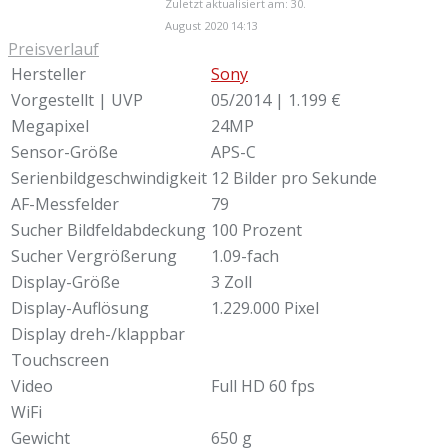
Zuletzt aktualisiert am: 30.
August 2020 14:13
Preisverlauf
Hersteller
Sony
Vorgestellt | UVP
05/2014 | 1.199 €
Megapixel
24MP
Sensor-Größe
APS-C
Serienbildgeschwindigkeit
12 Bilder pro Sekunde
AF-Messfelder
79
Sucher Bildfeldabdeckung
100 Prozent
Sucher Vergrößerung
1.09-fach
Display-Größe
3 Zoll
Display-Auflösung
1.229.000 Pixel
Display dreh-/klappbar
Touchscreen
Video
Full HD 60 fps
WiFi
Gewicht
650 g