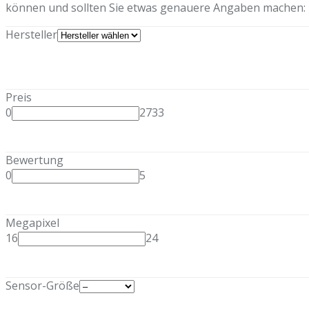
können und sollten Sie etwas genauere Angaben machen:
Hersteller
Preis
0
2733
Bewertung
0
5
Megapixel
16
24
Sensor-Größe