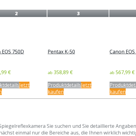
2
3
 EOS 750D
Pentax K-50
Canon EOS
,99 €
358,89 €
567,99 €
ab
ab
ktdetails
Jetzt
Produktdetails
Jetzt
Produktdeta
n
kaufen
kaufen
iegelreflexkamera Sie suchen und Sie detaillierte Angaben 
nächst einmal nur die Bereiche aus, die Ihnen wirklich wicht