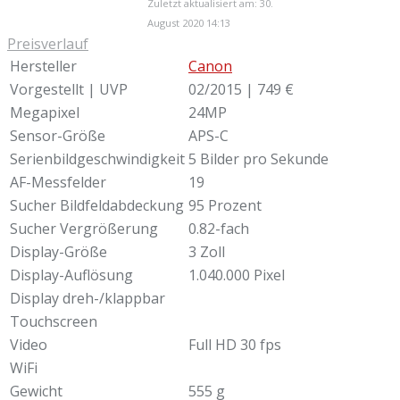
Zuletzt aktualisiert am: 30.
August 2020 14:13
Preisverlauf
Hersteller
Canon
Vorgestellt | UVP
02/2015 | 749 €
Megapixel
24MP
Sensor-Größe
APS-C
Serienbildgeschwindigkeit
5 Bilder pro Sekunde
AF-Messfelder
19
Sucher Bildfeldabdeckung
95 Prozent
Sucher Vergrößerung
0.82-fach
Display-Größe
3 Zoll
Display-Auflösung
1.040.000 Pixel
Display dreh-/klappbar
Touchscreen
Video
Full HD 30 fps
WiFi
Gewicht
555 g